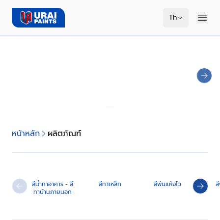
Th
NEXT
หน้าหลัก
ผลิตภัณฑ์
สีน้ำทาอาคาร - สี
สีทาเหล็ก
สีพ่นแห้งไว
ส
PREVIOUS SLIDE
NEXT 
ทาบ้านภายนอก