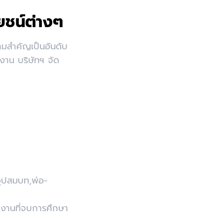
ยชน์ต่างๆ
ามสำคัญเป็นอันดับ
งาน บริษัทฯ จัด
อุปสมบท,พ่อ-
งานที่จบการศึกษา