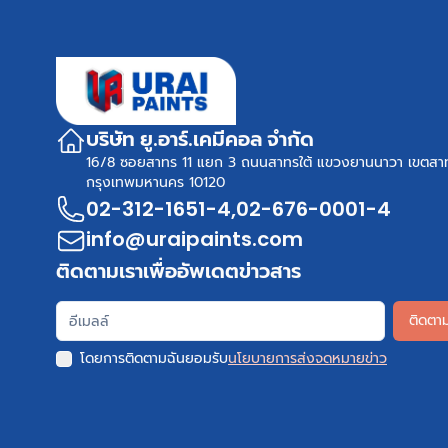
บริษัท ยู.อาร์.เคมีคอล จำกัด
16/8 ซอยสาทร 11 แยก 3 ถนนสาทรใต้ แขวงยานนาวา เขตสา
กรุงเทพมหานคร 10120
02-312-1651-4
,
02-676-0001-4
info@uraipaints.com
ติดตามเราเพื่ออัพเดตข่าวสาร
ติดตา
โดยการติดตามฉันยอมรับ
นโยบายการส่งจดหมายข่าว