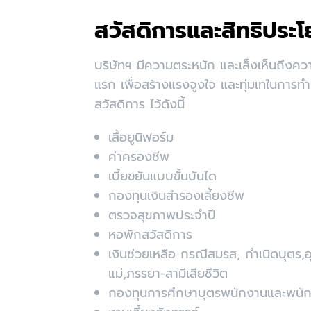
สวัสดิการและสิทธิประโ
บริษัทฯ มีความตระหนัก และเล็งเห็นถึงคว
แรก เพื่อสร้างแรงจูงใจ และทุ่มเทในการทำ
สวัสดิการ ไว้ดังนี้
เสื้อยูนิฟอร์ม
ค่าครองชีพ
เบี้ยขยันแบบขั้นบันได
กองทุนเงินสำรองเลี้ยงชีพ
ตรวจสุขภาพประจำปี
หอพักสวัสดิการ
เงินช่วยเหลือ กรณีสมรส, กำเนิดบุตร,
แม่,ภรรยา-สามีเสียชีวิต
กองทุนการศึกษาบุตรพนักงานและพนัก