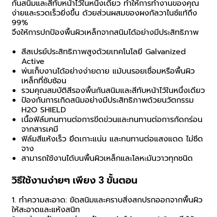
กันสนิมและสีทับหน้าไว้ในหนึ่งเดียว ทำให้การทำงานของคุณ
ง่ายและรวดเร็วยิ่งขึ้น ด้วยส่วนผสมของผงกัลวาไนซ์แท้ถึง
99%
จึงให้การปกป้องพื้นผิวเหล็กจากสนิมได้อย่างมีประสิทธิภาพ
สีสเปรย์ประสิทธิภาพสูงด้วยเทคโนโลยี Galvanized 
Active
พ่นเก็บงานได้อย่างง่ายดาย แม้บนรอยเชื่อมหรือพื้นผิว
เหล็กที่ซับซ้อน
รวมคุณสมบัติสีรองพื้นกันสนิมและสีทับหน้าไว้ในหนึ่งเดียว
ป้องกันการเกิดสนิมอย่างมีประสิทธิภาพด้วยนวัตกรรม 
H2O SHIELD
เนื้อฟิล์มทนทานต่อการขีดข่วนและทนทานต่อการกัดกร่อน
จากสารเคมี
ฟิล์มสีแห้งเร็ว ยึดเกาะแน่น และทนทานต่อแสงแดด ไม่ซีด
จาง
สามารถใช้งานได้บนพื้นผิวเหล็กและโลหะมันวาวทุกชนิด
วิธีใช้งานง่ายๆ เพียง 3 ขั้นตอน
1. ทำความสะอาด: ขัดสนิมและคราบสิ่งสกปรกออกจากพื้นผิว
ให้สะอาดและแห้งสนิท