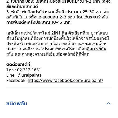
2. เขย่ากระป๋อง: เขย่ากระป๋องสเปรย์ประมาณ 1-2 นาที ให้ผง
สีและน้ำยาเข้ากันดี
3. พ่นสี: พ่นสีสเปรย์ห่างจากพื้นผิวประมาณ 25-30 ซม. พ่น
สลับกันในแนวตั้งและแนวนอน 2-3 รอบ โดยเว้นระยะห่างใน
การพ่นแต่ละครั้งประมาณ 10-15 นาที
เอทีเอ็ม สเปรย์กัลวาไนซ์ 2IN1 คือ ตัวเลือกที่สมบูรณ์แบบ
สำหรับทุกคนที่ต้องการปกป้องพื้นผิวเหล็กจากสนิมอย่างมี
ประสิทธิภาพและง่ายดาย ไม่ว่าจะเป็นงานซ่อมแซมเล็กๆ
น้อยๆ ไปจนถึงงาน โปรเจกต์ขนาดใหญ่ เลือก
สีสเปรย์กัน
สนิม
คุณภาพสูงจากเอทีเอ็มเพื่อผลลัพธ์ที่ดีที่สุด
ติดต่อเราได้ที่
โทร :
02-312-1651
Line :
@uraipaints
Facebook:
https://www.facebook.com/uraipaint/
ชนิดฟิล์ม