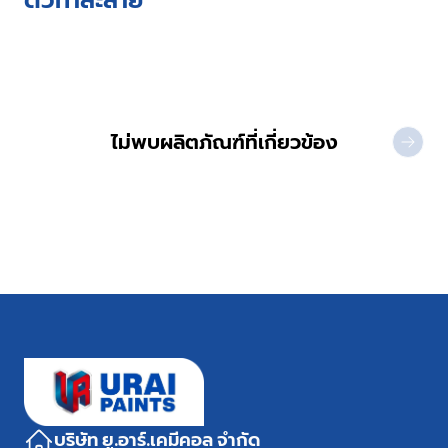
ไม่พบผลิตภัณฑ์ที่เกี่ยวข้อง
NEXT 
บริษัท ยู.อาร์.เคมีคอล จำกัด