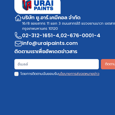
บริษัท ยู.อาร์.เคมีคอล จำกัด
16/8 ซอยสาทร 11 แยก 3 ถนนสาทรใต้ แขวงยานนาวา เขตสา
กรุงเทพมหานคร 10120
02-312-1651-4
,
02-676-0001-4
info@uraipaints.com
ติดตามเราเพื่ออัพเดตข่าวสาร
ติดตา
โดยการติดตามฉันยอมรับ
นโยบายการส่งจดหมายข่าว