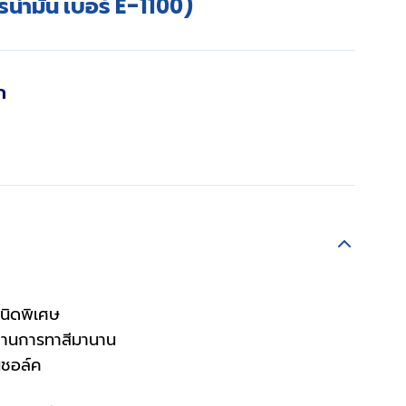
ตรน้ำมัน เบอร์ E-1100)
ก
ชนิดพิเศษ
ผ่านการทาสีมานาน
่นชอล์ค