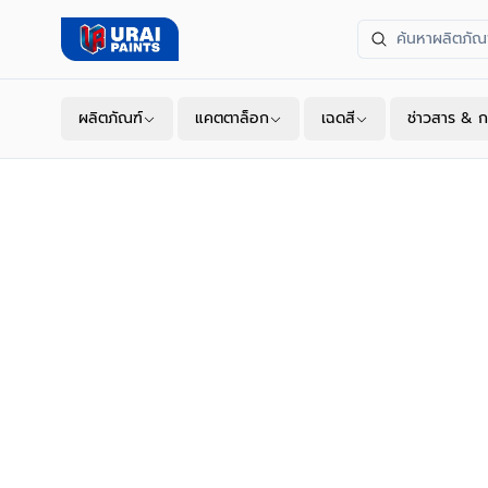
ผลิตภัณฑ์
แคตตาล็อก
เฉดสี
ช่าวสาร & ก