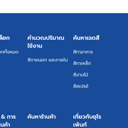
ล็อก
คำนวณปริมาณ
ค้นหาเฉดสี
ใช้งาน
อกทั้งหมด
สีทาอาคาร
สีภายนอก และภายใน
สีทาเหล็ก
สีงานไม้
สีสเปรย์
ร & การ
ค้นหาร้านค้า
เกี่ยวกับอุไร
ินค้า
เพ้นท์