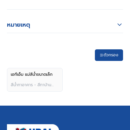
หมายเหตุ
ตัวกรอง
เอทีเอ็ม แม่สีน้ำขนาดเล็ก
สีน้ำทาอาคาร - สีทาบ้าน
ภายนอก